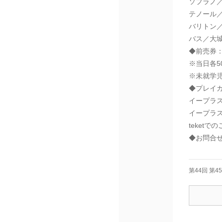
ソプラノ
テノール
バリトン
バス／大
◆前売券：
※当日各5
※未就学
◆プレイガ
イープラ
イープラス (e
teket
◆お問合せ：
第44回 第