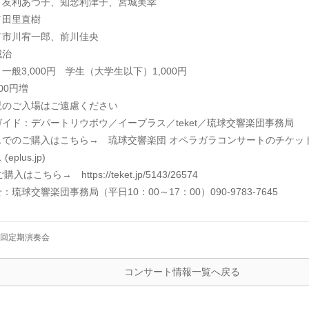
／友利あつ子、知念利津子、宮城美幸
／田里直樹
／市川宥一郎、前川佳央
城治
一般3,000円 学生（大学生以下）1,000円
00円増
児のご入場はご遠慮ください
イド：デパートリウボウ／イープラス／teket／琉球交響楽団事務局
スでのご購入はこちら→
琉球交響楽団 オペラガラコンサートのチケット情報(2
plus.jp)
でのご購入はこちら→
https://teket.jp/5143/26574
琉球交響楽団事務局（平日10：00～17：00）090-9783-7645
45回定期演奏会
コンサート情報一覧へ戻る