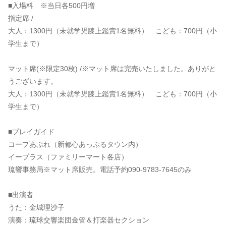
■入場料 ※当日各500円増
指定席 /
大人：1300円（未就学児膝上鑑賞1名無料） こども：700円（小
学生まで）
マット席(※限定30枚)
/※マット席は完売いたしました。ありがと
うございます
。
大人：1300円（未就学児膝上鑑賞1名無料） こども：700円（小
学生まで）
■プレイガイド
コープあぷれ（新都心あっぷるタウン内）
イープラス（ファミリーマート各店）
琉響事務局※マット席販売。電話予約090-9783-7645のみ
■出演者
うた：金城理沙子
演奏：琉球交響楽団金管＆打楽器セクション